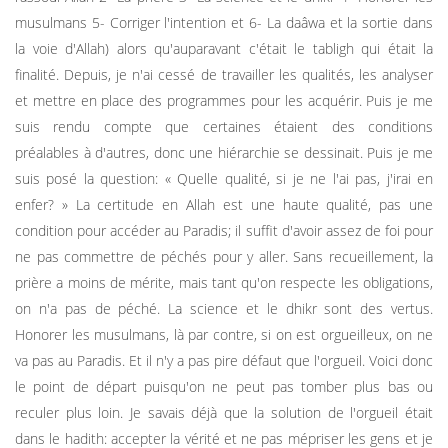
musulmans 5- Corriger l'intention et 6- La daâwa et la sortie dans
la voie d'Allah) alors qu'auparavant c'était le tabligh qui était la
finalité. Depuis, je n'ai cessé de travailler les qualités, les analyser
et mettre en place des programmes pour les acquérir. Puis je me
suis rendu compte que certaines étaient des conditions
préalables à d'autres, donc une hiérarchie se dessinait. Puis je me
suis posé la question: « Quelle qualité, si je ne l'ai pas, j'irai en
enfer? » La certitude en Allah est une haute qualité, pas une
condition pour accéder au Paradis; il suffit d'avoir assez de foi pour
ne pas commettre de péchés pour y aller. Sans recueillement, la
prière a moins de mérite, mais tant qu'on respecte les obligations,
on n'a pas de péché. La science et le dhikr sont des vertus.
Honorer les musulmans, là par contre, si on est orgueilleux, on ne
va pas au Paradis. Et il n'y a pas pire défaut que l'orgueil. Voici donc
le point de départ puisqu'on ne peut pas tomber plus bas ou
reculer plus loin. Je savais déjà que la solution de l'orgueil était
dans le hadith: accepter la vérité et ne pas mépriser les gens et je