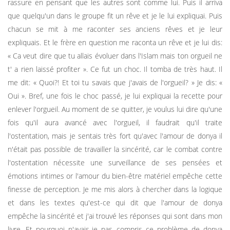
rassure en pensant que les autres sont comme lui. Puis il arriva
que quelqu'un dans le groupe fit un rêve et je le lui expliquai. Puis
chacun se mit à me raconter ses anciens rêves et je leur
expliquais. Et le frère en question me raconta un rêve et je lui dis:
« Ca veut dire que tu allais évoluer dans l'Islam mais ton orgueil ne
t' a rien laissé profiter ». Ce fut un choc. Il tomba de très haut. Il
me dit: « Quoi?! Et toi tu savais que j'avais de l'orgueil? » Je dis: «
Oui ». Bref, une fois le choc passé, je lui expliquai la recette pour
enlever l'orgueil. Au moment de se quitter, je voulus lui dire qu'une
fois qu'il aura avancé avec l'orgueil, il faudrait qu'il traite
l'ostentation, mais je sentais très fort qu'avec l'amour de donya il
n'était pas possible de travailler la sincérité, car le combat contre
l'ostentation nécessite une surveillance de ses pensées et
émotions intimes or l'amour du bien-être matériel empêche cette
finesse de perception. Je me mis alors à chercher dans la logique
et dans les textes qu'est-ce qui dit que l'amour de donya
empêche la sincérité et j'ai trouvé les réponses qui sont dans mon
livre. Et pourquoi n'avais-je pas compris ce problème de donya