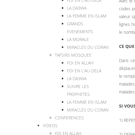
FOI EN L'AU-DELA
Avec le 
LA DA3WA
codes p
LA FEMME EN ISLAM
valeur s
GRANDS
lignes h
EVENEMENTS
le nombr
LA MORALE
CE QUE
MIRACLES DU CORAN
TAFSIRS MOSQUEE
Dans ces
FOI EN ALLAH
déplacer
FOI EN L'AU-DELA
le rempl
LA DA3WA
malades 
SUIVRE LES
malades 
PROPHETES
LA FEMME EN ISLAM
SI VOU
MIRACLES DU CORAN
CONFERENCES
1) REP
VIDEOS
FOI EN ALLAH
2) DEBA