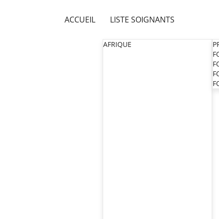
ACCUEIL
LISTE SOIGNANTS
AFRIQUE
P
F
F
F
F