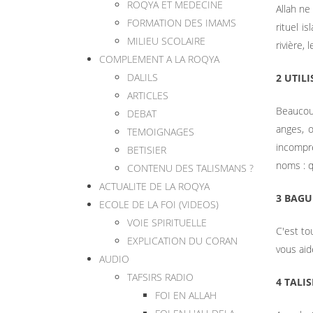
ROQYA ET MEDECINE
Allah ne
FORMATION DES IMAMS
rituel i
MILIEU SCOLAIRE
rivière,
COMPLEMENT A LA ROQYA
DALILS
2 UTIL
ARTICLES
Beaucoup
DEBAT
anges, 
TEMOIGNAGES
incompré
BETISIER
noms : q
CONTENU DES TALISMANS ?
ACTUALITE DE LA ROQYA
3 BAGU
ECOLE DE LA FOI (VIDEOS)
VOIE SPIRITUELLE
C'est to
EXPLICATION DU CORAN
vous aid
AUDIO
TAFSIRS RADIO
4 TALI
FOI EN ALLAH