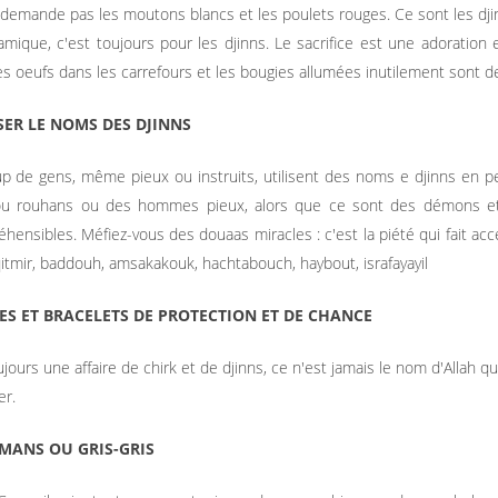
 demande pas les moutons blancs et les poulets rouges. Ce sont les dj
slamique, c'est toujours pour les djinns. Le sacrifice est une adoration et
 les oeufs dans les carrefours et les bougies allumées inutilement sont d
ISER LE NOMS DES DJINNS
 de gens, même pieux ou instruits, utilisent des noms e djinns en p
ou rouhans ou des hommes pieux, alors que ce sont des démons et d
hensibles. Méfiez-vous des douaas miracles : c'est la piété qui fait acc
itmir, baddouh, amsakakouk, hachtabouch, haybout, israfayayil
ES ET BRACELETS DE PROTECTION ET DE CHANCE
ujours une affaire de chirk et de djinns, ce n'est jamais le nom d'Allah 
er.
SMANS OU GRIS-GRIS