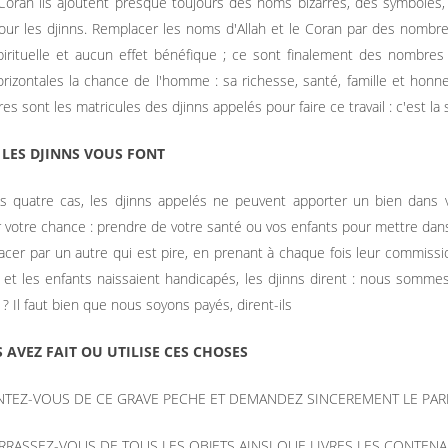
Coran ils ajoutent presque toujours des noms bizarres, des symboles
our les djinns. Remplacer les noms d'Allah et le Coran par des nomb
pirituelle et aucun effet bénéfique ; ce sont finalement des nombres 
orizontales la chance de l'homme : sa richesse, santé, famille et honneu
es sont les matricules des djinns appelés pour faire ce travail : c'est la
 LES DJINNS VOUS FONT
 quatre cas, les djinns appelés ne peuvent apporter un bien dans vo
 votre chance : prendre de votre santé ou vos enfants pour mettre dan
acer par un autre qui est pire, en prenant à chaque fois leur commiss
et les enfants naissaient handicapés, les djinns dirent : nous sommes 
? Il faut bien que nous soyons payés, dirent-ils
S AVEZ FAIT OU UTILISE CES CHOSES
ENTEZ-VOUS DE CE GRAVE PECHE ET DEMANDEZ SINCEREMENT LE PAR
RRASSEZ-VOUS DE TOUS LES OBJETS AINSI QUE LIVRES LES CONTENA