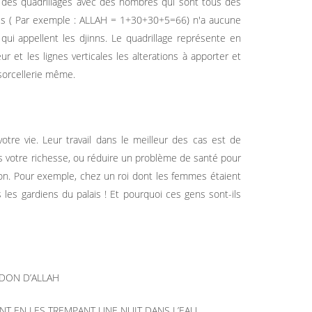
, des quadrillages avec des nombres qui sont tous des
res ( Par exemple : ALLAH = 1+30+30+5=66) n'a aucune
qui appellent les djinns. Le quadrillage représente en
r et les lignes verticales les alterations à apporter et
 sorcellerie même.
tre vie. Leur travail dans le meilleur des cas est de
s votre richesse, ou réduire un problème de santé pour
ion. Pour exemple, chez un roi dont les femmes étaient
les gardiens du palais ! Et pourquoi ces gens sont-ils
DON D’ALLAH
NT EN LES TREMPANT UNE NUIT DANS L’EAU