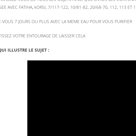
EE AVEC FATIHA, kORSI, 7/117-122, 10/81-82, 20/68-70, 112, 113 ET
Z-VOUS 7 JOURS OU PLUS AVEC LA MEME EAU POUR VOUS PURIFIER
TISSEZ VOTRE ENTOURAGE DE LAISSER CELA
UI ILLUSTRE LE SUJET :