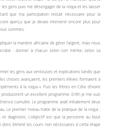
r les gens puis me désengager de la roqya et les laisser
ard que ma participation restait nécessaire pour la
core aperçu que je devais intervenir encore plus pour
 nous sommes.
xpliquer la manière africaine de gérer l’argent, mais nous
ocratie : donner à chacun selon son mérite, selon sa
 former les gens aux ventouses et explications tandis que
 les choses avançaient, les premiers élèves formaient à
mpléments à la roqya ». Puis les frères en Côte d’Ivoire
i produisirent un excellent programme. Enfin je me suis
rience cumulée. Le programme avait initialement deux
au. Le premier niveau traite de la pratique de la roqya :
s et diagnostic. L’objectif est que la personne au bout
’ai donc éliminé les cours non nécessaires à cette étape