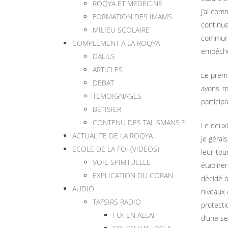
ROQYA ET MEDECINE
j’ai com
FORMATION DES IMAMS
continu
MILIEU SCOLAIRE
communic
COMPLEMENT A LA ROQYA
empêcher
DALILS
ARTICLES
Le premi
DEBAT
avons m
TEMOIGNAGES
particip
BETISIER
CONTENU DES TALISMANS ?
Le deuxi
ACTUALITE DE LA ROQYA
je gérai
ECOLE DE LA FOI (VIDEOS)
leur tou
VOIE SPIRITUELLE
établire
EXPLICATION DU CORAN
décidé à
AUDIO
niveaux 
TAFSIRS RADIO
protecti
FOI EN ALLAH
d’une se