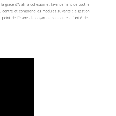
la grâce d’Allah la cohésion et l’avancement de tout le
 centre et comprend les modules suivants : la gestion
e point de l’étape al-bonyan al-marsous est l’unité des