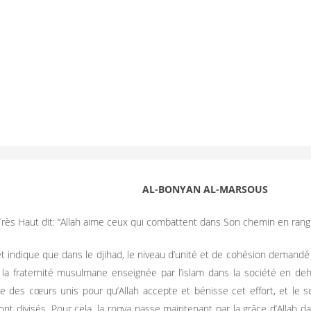
AL-BONYAN AL-MARSOUS
 Très Haut dit: “Allah aime ceux qui combattent dans Son chemin en rang s
t indique que dans le djihad, le niveau d’unité et de cohésion demand
 la fraternité musulmane enseignée par l’islam dans la société en de
e des cœurs unis pour qu’Allah accepte et bénisse cet effort, et le s
nt divisés. Pour cela, la roqya passe maintenant par la grâce d’Allah 