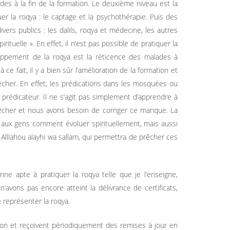
es à la fin de la formation. Le deuxième niveau est la
er la roqya : le captage et la psychothérapie. Puis des
rs publics : les dalils, roqya et médecine, les autres
irituelle ». En effet, il n’est pas possible de pratiquer la
eloppement de la roqya est la réticence des malades à
ce fait, il y a bien sûr l’amélioration de la formation et
êcher. En effet, les prédications dans les mosquées ou
prédicateur. Il ne s’agit pas simplement d’apprendre à
prêcher et nous avons besoin de corriger ce manque. La
uer aux gens comment évoluer spirituellement, mais aussi
Alllahou alayhi wa sallam, qui permettra de prêcher ces
ne apte à pratiquer la roqya telle que je l’enseigne,
n’avons pas encore atteint la délivrance de certificats,
 représenter la roqya.
ion et reçoivent périodiquement des remises à jour en