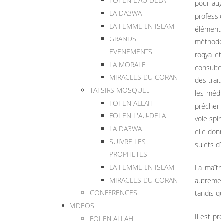
FOI EN L'AU-DELA
pour aug
LA DA3WA
professi
LA FEMME EN ISLAM
éléments
GRANDS
méthodes.
EVENEMENTS
roqya et
LA MORALE
consulte
MIRACLES DU CORAN
des trai
TAFSIRS MOSQUEE
les médi
FOI EN ALLAH
prêcher 
FOI EN L'AU-DELA
voie spi
LA DA3WA
elle don
SUIVRE LES
sujets d
PROPHETES
LA FEMME EN ISLAM
La maîtr
MIRACLES DU CORAN
autremen
CONFERENCES
tandis q
VIDEOS
Il est p
FOI EN ALLAH