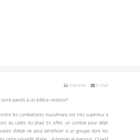
Imprimer
E-mail
erré pareils à un édifice renforcé".
é entre les combattants musulmans est très supérieur à
hors du cadre du jihad. En effet, un combat pour Allah
outien d’Allah ne peut bénéficier à un groupe dont les
dans cette nouvelle étape : al-bonyan al-marsous. Quand