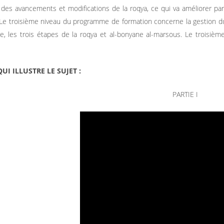
 des avancements et modifications de la roqya, ce qui va améliorer par 
Le troisième niveau du programme de formation concerne la gestion du
re, les trois étapes de la roqya et al-bonyane al-marsous. Le troisièm
UI ILLUSTRE LE SUJET :
PARTIE I