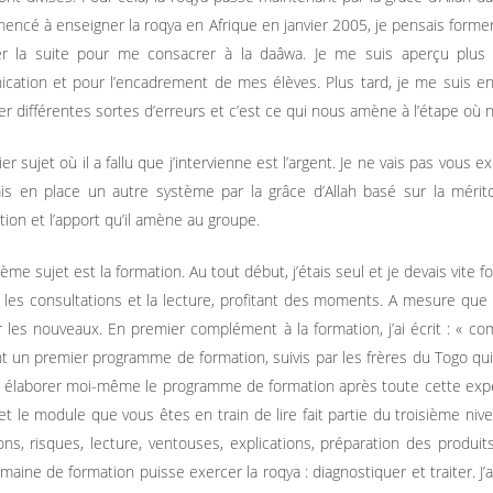
mencé à enseigner la roqya en Afrique en janvier 2005, je pensais forme
er la suite pour me consacrer à la daâwa. Je me suis aperçu plus t
ation et pour l’encadrement de mes élèves. Plus tard, je me suis en
 différentes sortes d’erreurs et c’est ce qui nous amène à l’étape où
er sujet où il a fallu que j’intervienne est l’argent. Je ne vais pas vous e
is en place un autre système par la grâce d’Allah basé sur la mérit
ation et l’apport qu’il amène au groupe.
ème sujet est la formation. Au tout début, j’étais seul et je devais vite
s les consultations et la lecture, profitant des moments. A mesure que
r les nouveaux. En premier complément à la formation, j’ai écrit : « co
nt un premier programme de formation, suivis par les frères du Togo qu
 élaborer moi-même le programme de formation après toute cette expé
et le module que vous êtes en train de lire fait partie du troisième nive
ons, risques, lecture, ventouses, explications, préparation des produit
maine de formation puisse exercer la roqya : diagnostiquer et traiter. J