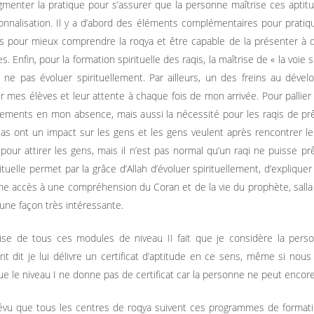
menter la pratique pour s’assurer que la personne maîtrise ces aptitud
onnalisation. Il y a d’abord des éléments complémentaires pour pratiqu
 pour mieux comprendre la roqya et être capable de la présenter à dive
 Enfin, pour la formation spirituelle des raqis, la maîtrise de « la voie sp
 ne pas évoluer spirituellement. Par ailleurs, un des freins au dév
r mes élèves et leur attente à chaque fois de mon arrivée. Pour pallier à 
tements en mon absence, mais aussi la nécessité pour les raqis de pr
as ont un impact sur les gens et les gens veulent après rencontrer le 
pour attirer les gens, mais il n’est pas normal qu’un raqi ne puisse 
rituelle permet par la grâce d’Allah d’évoluer spirituellement, d’expliq
ne accès à une compréhension du Coran et de la vie du prophète, salla 
’une façon très intéressante.
ise de tous ces modules de niveau II fait que je considère la person
t dit je lui délivre un certificat d’aptitude en ce sens, même si nous 
ue le niveau I ne donne pas de certificat car la personne ne peut encore
révu que tous les centres de roqya suivent ces programmes de format