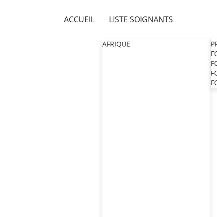
ACCUEIL
LISTE SOIGNANTS
AFRIQUE
P
F
F
F
F