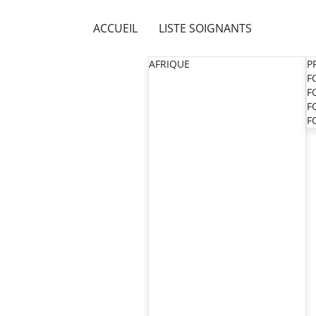
ACCUEIL
LISTE SOIGNANTS
AFRIQUE
P
F
F
F
F